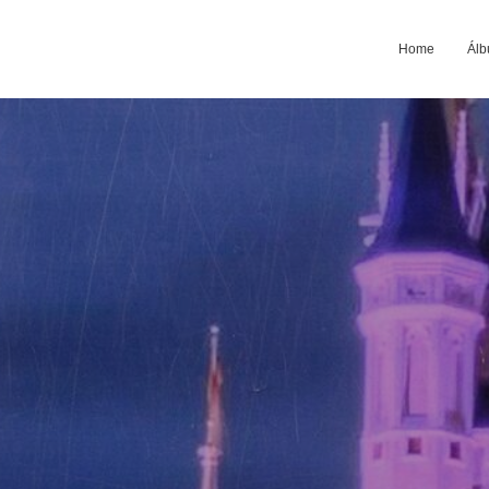
Home
Álb