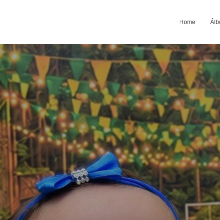
Home
Álb